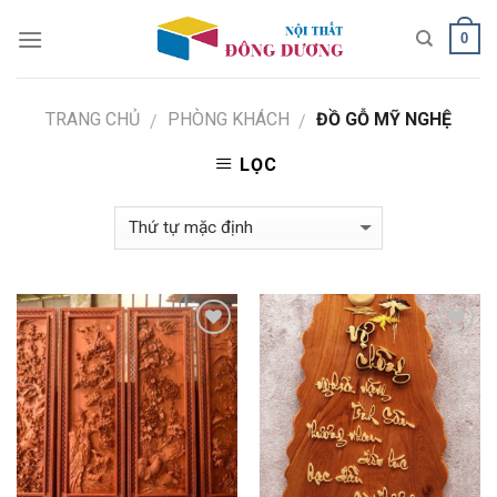
Skip
0
to
content
TRANG CHỦ
PHÒNG KHÁCH
ĐỒ GỖ MỸ NGHỆ
/
/
LỌC
Add to
Add to
Wishlist
Wishlist