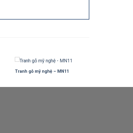
Tranh gỗ mỹ nghệ – MN11
to
Add to
ist
Wishlist