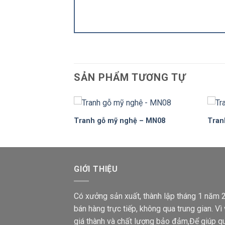
SẢN PHẨM TƯƠNG TỰ
ệ – MN02
Tranh gỗ mỹ nghệ – MN08
Tran
Add to
Add to
Wishlist
Wishlist
GIỚI THIỆU
Có xưởng sản xuất, thành lập tháng 1 năm 2
bán hàng trực tiếp, không qua trung gian. V
giá thành và chất lượng bảo đảm,Để giúp 