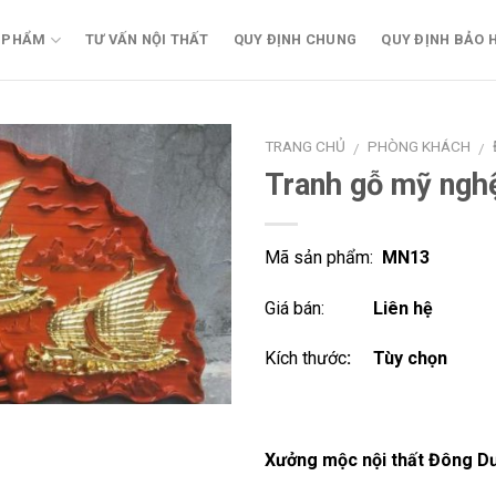
 PHẨM
TƯ VẤN NỘI THẤT
QUY ĐỊNH CHUNG
QUY ĐỊNH BẢO 
TRANG CHỦ
PHÒNG KHÁCH
/
/
Tranh gỗ mỹ ng
Add to
Wishlist
Mã sản phẩm:
MN13
Giá bán:
Liên hệ
Kích thước
: Tùy chọn
Xưởng mộc nội thất Đông D