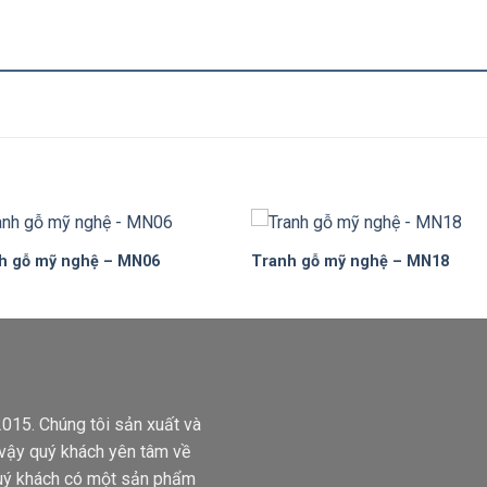
h gỗ mỹ nghệ – MN06
Tranh gỗ mỹ nghệ – MN18
Add to
Add 
Wishlist
Wishl
015. Chúng tôi sản xuất và
ì vậy quý khách yên tâm về
quý khách có một sản phẩm