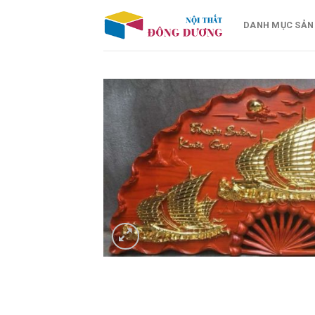
Skip
to
DANH MỤC SẢN
content