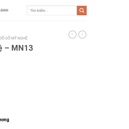
HÀNH
ĐỒ GỖ MỸ NGHỆ
hệ – MN13
ương