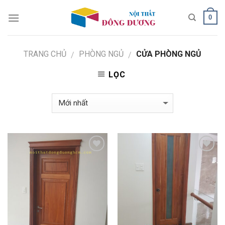
Skip
0
to
content
TRANG CHỦ
PHÒNG NGỦ
CỬA PHÒNG NGỦ
/
/
LỌC
Add to
Add to
Wishlist
Wishlist