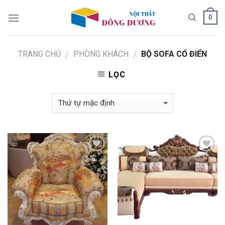
Skip
0
to
content
TRANG CHỦ
PHÒNG KHÁCH
BỘ SOFA CỔ ĐIỂN
/
/
LỌC
Add to
Add to
Wishlist
Wishlist